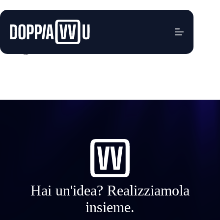
Salta
al
contenuto
Technothermo.it
admin2
Gennaio 9, 2026
Hai un'idea? Realizziamola
insieme.