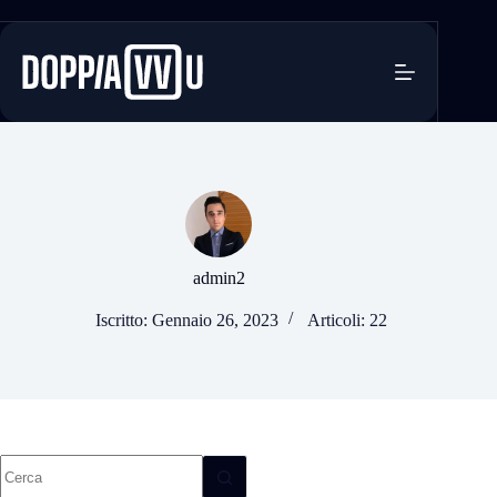
Salta
al
contenuto
admin2
Iscritto: Gennaio 26, 2023
Articoli: 22
Nessun
risultato