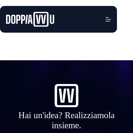
Salta
al
contenuto
Anna Comizzoli
Giuseppe
Ottobre 16, 2025
Hai un'idea? Realizziamola
insieme.